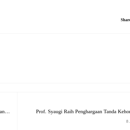
Shar
Prof. Syaugi Raih Penghargaan Tanda Keho
Tahun dari P
8 