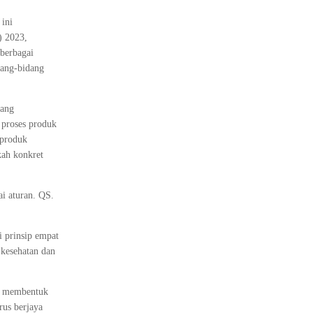
 ini
) 2023,
 berbagai
dang-bidang
tang
 proses produk
 produk
kah konkret
i aturan. QS.
 prinsip empat
kesehatan dan
ga membentuk
rus berjaya