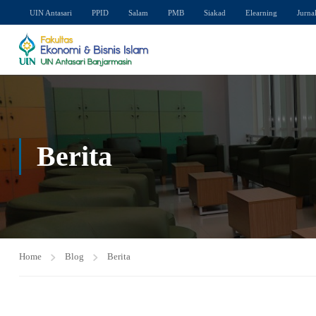
UIN Antasari
PPID
Salam
PMB
Siakad
Elearning
Jurna
Berita
Home
Blog
Berita