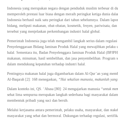
Indonesia yang merupakan negara dengan penduduk muslim terbesar di dun
memperoleh prestasi luar biasa dengan meraih peringkat ketiga dunia dal
Indonesia berhasil naik satu peringkat dari tahun sebelumnya. Dalam lap
bidang, meliputi makanan, obat-obatan, kosmetik, fesyen, pariwisata, da
tersebut yang menjelaskan perkembangan industri halal global.
Pemerintah Indonesia juga telah mengambil langkah serius dalam regula
Penyelenggaraan Bidang Jaminan Produk Halal yang mewajibkan pelaku 
halal. Sementara itu, Badan Penyelenggara Jaminan Produk Halal (BPJPH) 
makanan, minuman, hasil sembelihan, dan jasa penyembelihan. Program sert
dalam mendukung kepatuhan terhadap industri halal.
Pentingnya makanan halal juga digambarkan dalam Al-Qur’an yang member
Al-Baqarah [2]: 168 menegaskan
, “Hai sekalian manusia, makanlah yang 
Dalam konteks ini, QS. ‘Abasa [80]: 24 mengajarkan manusia
“untuk me
sehat lima sempurna merupakan langkah sederhana bagi masyarakat dalam
membentuk pribadi yang suci dan bersih.
Melalui kerjasama antara pemerintah, pelaku usaha, masyarakat, dan stak
masyarakat yang sehat dan bermoral. Dukungan terhadap regulasi, sertifi