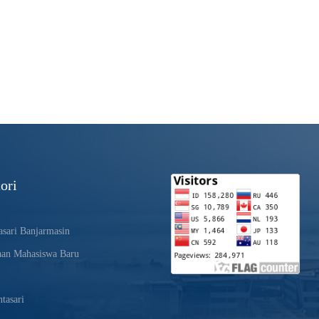
ori
sari Banjarmasin
aan Mahasiswa Baru
tasari