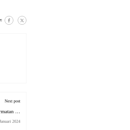
e:
Next post
rmatan 20
residen RI
Januari 2024