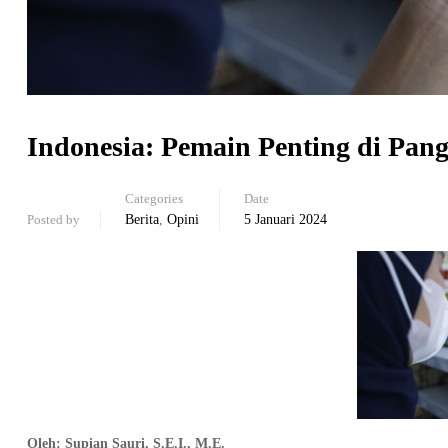
Indonesia: Pemain Penting di Pang
Categories
Date
Posted by
Berita
,
Opini
5 Januari 2024
Oleh: Supian Sauri, S.E.I., M.E.