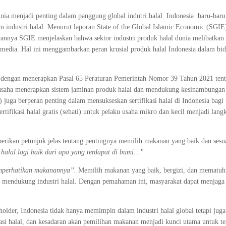
ia menjadi penting dalam panggung global indutri halal. Indonesia baru-baru
am industri halal. Menurut laporan State of the Global Islamic Economic (SGIE
orannya SGIE menjelaskan bahwa sektor industri produk halal dunia melibatkan
n media. Hal ini menggambarkan peran krusial produk halal Indonesia dalam bi
si dengan menerapkan Pasal 65 Peraturan Pemerintah Nomor 39 Tahun 2021 ten
usaha menerapkan sistem jaminan produk halal dan mendukung kesinambungan
juga berperan penting dalam mensukseskan sertifikasi halal di Indonesia bagi
ifikasi halal gratis (sehati) untuk pelaku usaha mikro dan kecil menjadi lang
ikan petunjuk jelas tentang pentingnya memilih makanan yang baik dan sesua
halal lagi baik dari apa yang terdapat di bumi…”
mperhatikan makanannya”.
Memilih makanan yang baik, bergizi, dan mematuhi
 mendukung industri halal. Dengan pemahaman ini, masyarakat dapat menjaga 
eholder, Indonesia tidak hanya memimpin dalam industri halal global tetapi ju
kasi halal, dan kesadaran akan pemilihan makanan menjadi kunci utama untuk te