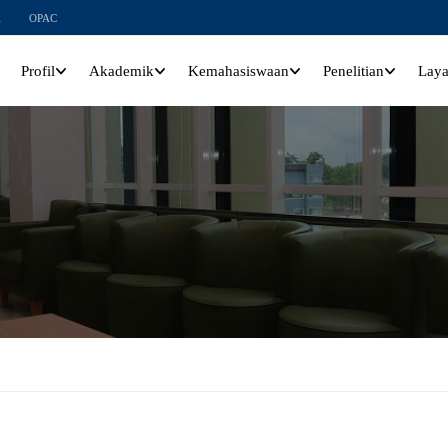
l
OPAC
Profil
Akademik
Kemahasiswaan
Penelitian
Lay