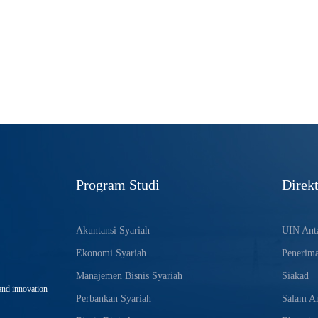
Program Studi
Direkt
Akuntansi Syariah
UIN Anta
Ekonomi Syariah
Penerim
Manajemen Bisnis Syariah
Siakad
and innovation
Perbankan Syariah
Salam An