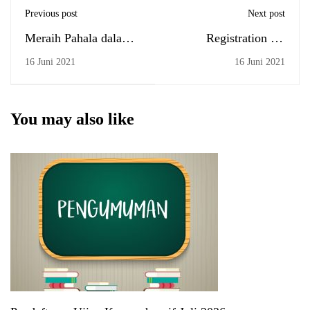
Previous post
Next post
Meraih Pahala dalam
Registration for
Pemungutan Suara
Undergraduate Thesis
16 Juni 2021
16 Juni 2021
Ulang
Defense (July 2021)
You may also like