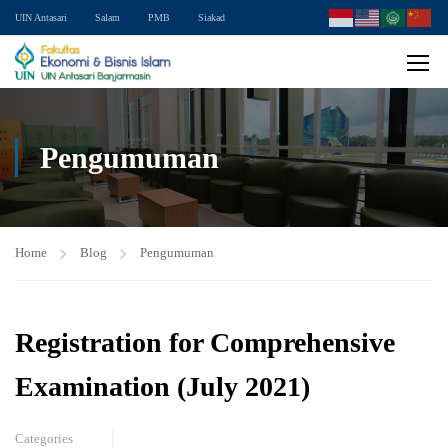
UIN Antasari
Salam
PMB
Siakad
Pengumuman
Home
Blog
Pengumuman
Registration for Comprehensive
Examination (July 2021)
Categories